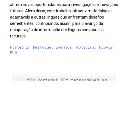
abrem novas oportunidades para investigações e inovações
futuras. Além disso, este trabalho introduz metodologias
adaptáveis a outras línguas que enfrentam desafios
semelhantes, contribuindo, assim, para o avanço da
recuperação de informação em línguas com poucos
recursos.
Posted in
Destaque
,
Eventos
,
Notícias
,
Provas
PhD
.
Post navigation
←
“FC Portugal 3D” tetracampeã na…
Provas de Doutoramento em Engenharia…
→