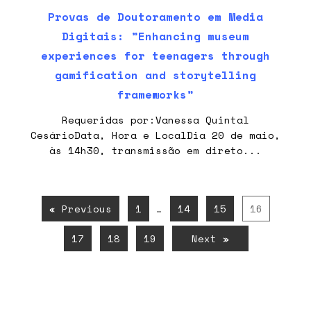
Provas de Doutoramento em Media
Digitais: ”Enhancing museum
experiences for teenagers through
gamification and storytelling
frameworks”
Requeridas por:Vanessa Quintal
CesárioData, Hora e LocalDia 20 de maio,
às 14h30, transmissão em direto...
« Previous
1
…
14
15
16
17
18
19
Next »