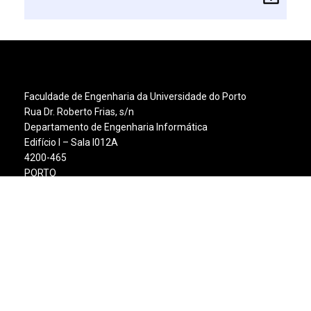
Faculdade de Engenharia da Universidade do Porto
Rua Dr. Roberto Frias, s/n
Departamento de Engenharia Informática
Edifício I – Sala I012A
4200-465
PORTO
Horário da secretaria
10h00 – 12h00 / 14h30 – 16h30
Contactos