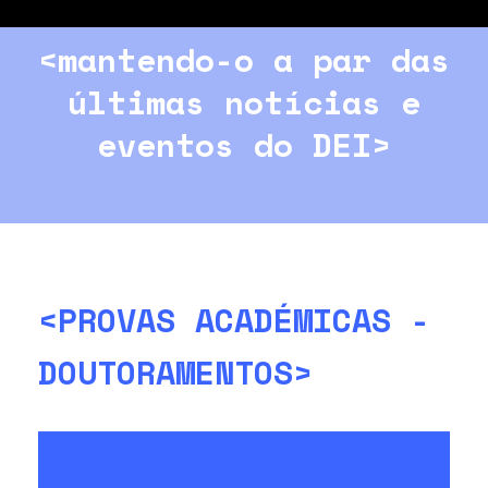
<mantendo-o a par das
últimas notícias e
eventos do DEI>
<PROVAS ACADÉMICAS -
DOUTORAMENTOS>