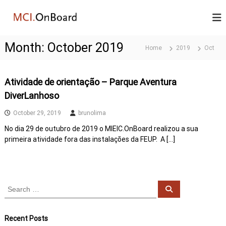
S
M
k
M
C
i
C
I
p
I
.
Month:
October 2019
t
Home
2019
Oct
.
O
o
n
O
c
B
n
o
o
Atividade de orientação – Parque Aventura
B
a
n
DiverLanhoso
r
o
t
d
e
a
October 29, 2019
brunolima
–
n
r
I
No dia 29 de outubro de 2019 o MIEIC.OnBoard realizou a sua
t
n
d
primeira atividade fora das instalações da FEUP. A […]
t
e
g
r
a
S
ç
S
e
e
ã
a
a
o
r
c
A
r
Recent Posts
h
c