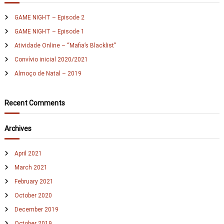
c
a
h
d
GAME NIGHT – Episode 2
f
é
GAME NIGHT – Episode 1
o
m
r
i
Atividade Online – “Mafia’s Blacklist”
c
:
Convívio inicial 2020/2021
a
Almoço de Natal – 2019
Recent Comments
Archives
April 2021
March 2021
February 2021
October 2020
December 2019
October 2019