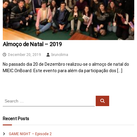
c
a
d
é
m
i
c
a
Almoço de Natal – 2019
December 20, 2019
brunolima
No passado dia 20 de Dezembro realizou-se o almoço de natal do
MIEIC.OnBoard. Este evento para além da participação dos […]
S
S
e
e
a
a
r
c
r
Recent Posts
h
c
h
GAME NIGHT – Episode 2
f