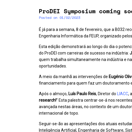
ProDEI Symposium coming so
Posted on
01/02/2023
É já para a semana, 8 de fevereiro, que a B032 re
Engenharia Informática da FEUP, organizado pelo
Esta edição demonstrará ao longo do dia o poten
do ProDEI com carreiras de sucesso na indústria:
J
quem trabalha simultaneamente na indústria e n
oportunidades.
A meio da manhã as intervenções de
Eugénio Oliv
financiamento para quem faz um doutoramento e o
Após o almoço,
Luís Paulo Reis
, Diretor do
LIACC
, 
research!
” Esta palestra centrar-se-á nos recente
avançada nestas áreas, no contexto de um douto
internacional de topo.
Seguir-se-ão as apresentações dos atuais estudan
Inteligência Artificial, Engenharia de Software, 