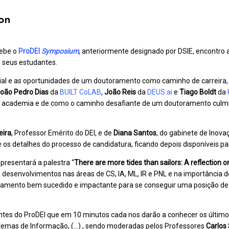
on
cebe o
ProDEI
Symposium
, anteriormente designado por DSIE, encontr
s seus estudantes.
cial e as oportunidades de um doutoramento como caminho de carreira
oão Pedro Dias
da
BUILT CoLAB
,
João Reis
da
DEUS.ai
e
Tiago Boldt
da
a academia e de como o caminho desafiante de um doutoramento culmi
eira
, Professor Emérito do DEI, e de
Diana Santos
, do gabinete de Inov
s detalhes do processo de candidatura, ficando depois disponíveis pa
apresentará a palestra “
There are more tides than sailors: A reflection o
s desenvolvimentos nas áreas de CS, IA, ML, IR e PNL e na importância d
ramento bem sucedido e impactante para se conseguir uma posição d
tes do ProDEI que em 10 minutos cada nos darão a conhecer os últimos
Sistemas de Informação, (…) , sendo moderadas pelos Professores
Carlos